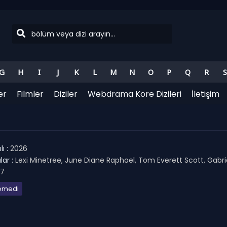
G
H
I
J
K
L
M
N
O
P
Q
R
S
er
Filmler
Diziler
Webdrama Kore Dizileri
İletişim
ı :
2026
ar :
Lexi Minetree, June Diane Raphael, Tom Everett Scott, Gabri
.7
omedi