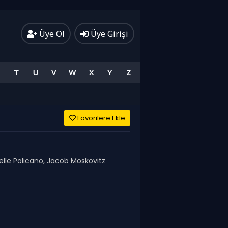
Üye Ol
Üye Girişi
T
U
V
W
X
Y
Z
Favorilere Ekle
elle Policano, Jacob Moskovitz