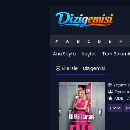
#
A
B
C
D
E
F
Ana Sayfa
Keşfet
Tüm Bölüml
Elle izle - Dizigemisi
Yapım Yıl
Oyuncul
IMDB :
7
Dram
K