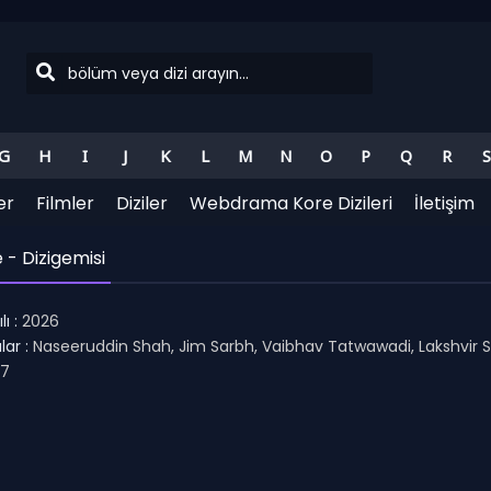
G
H
I
J
K
L
M
N
O
P
Q
R
S
er
Filmler
Diziler
Webdrama Kore Dizileri
İletişim
e - Dizigemisi
ı :
2026
ar :
Naseeruddin Shah, Jim Sarbh, Vaibhav Tatwawadi, Lakshvir S
.7