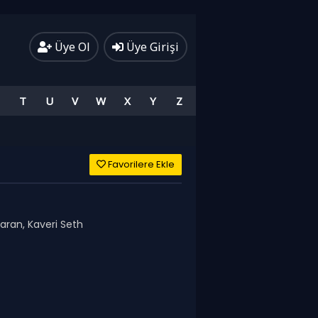
Üye Ol
Üye Girişi
T
U
V
W
X
Y
Z
Favorilere Ekle
aran, Kaveri Seth