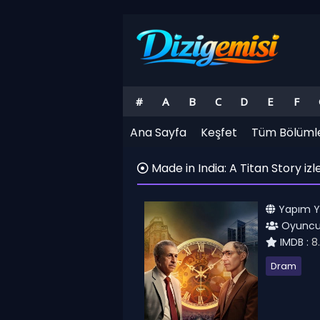
#
A
B
C
D
E
F
Ana Sayfa
Keşfet
Tüm Bölüml
Made in India: A Titan Story izl
Yapım Yıl
Oyuncul
IMDB :
8
Dram