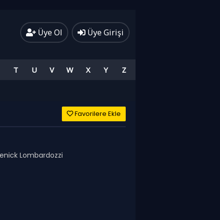
Üye Ol
Üye Girişi
T
U
V
W
X
Y
Z
Favorilere Ekle
menick Lombardozzi