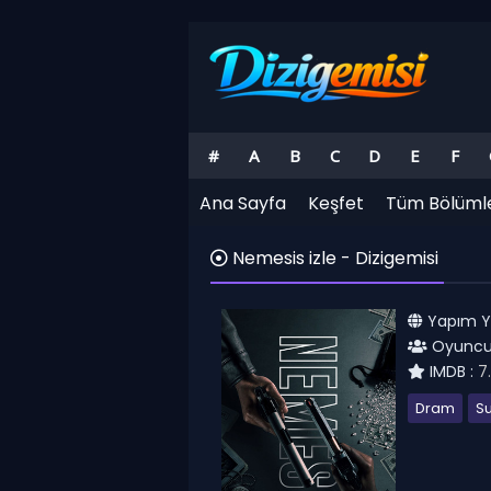
#
A
B
C
D
E
F
Ana Sayfa
Keşfet
Tüm Bölüml
Nemesis izle - Dizigemisi
Yapım Yıl
Oyuncul
IMDB :
7
Dram
S