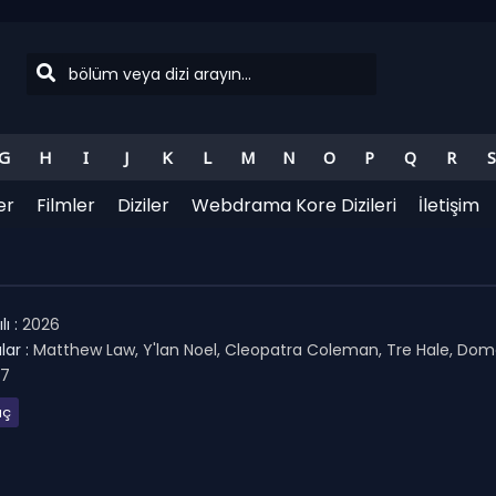
G
H
I
J
K
L
M
N
O
P
Q
R
S
er
Filmler
Diziler
Webdrama Kore Dizileri
İletişim
ı :
2026
ar :
Matthew Law, Y'lan Noel, Cleopatra Coleman, Tre Hale, Do
.7
uç