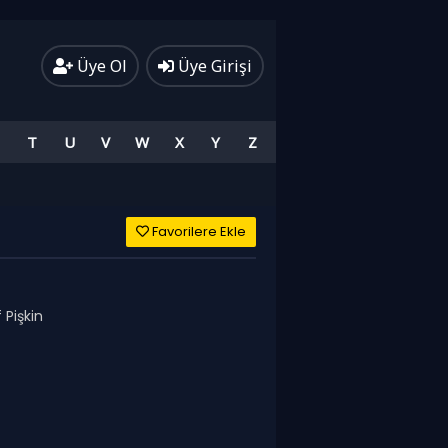
Üye Ol
Üye Girişi
T
U
V
W
X
Y
Z
Favorilere Ekle
 Pişkin