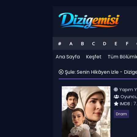
#
A
B
C
D
E
F
Ana Sayfa
Keşfet
Tüm Bölüml
Şule: Senin Hikâyen izle - Dizig
Yapım Yıl
Oyuncul
IMDB :
7
Dram