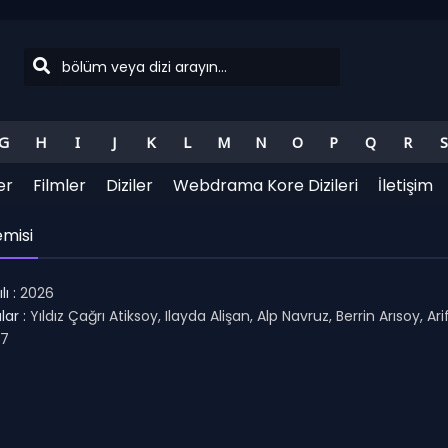
G
H
I
J
K
L
M
N
O
P
Q
R
S
er
Filmler
Diziler
Webdrama Kore Dizileri
İletişim
emisi
ı :
2026
ar :
Yıldız Çağrı Atiksoy, Ilayda Alişan, Alp Navruz, Berrin Arısoy, Arif
.7