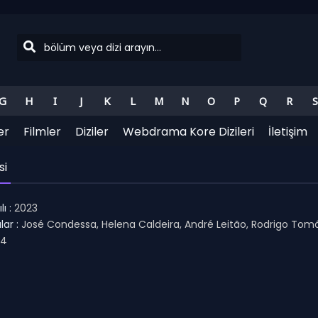
G
H
I
J
K
L
M
N
O
P
Q
R
S
er
Filmler
Diziler
Webdrama Kore Dizileri
İletişim
si
ı :
2023
ar :
José Condessa, Helena Caldeira, André Leitão, Rodrigo Tom
.4