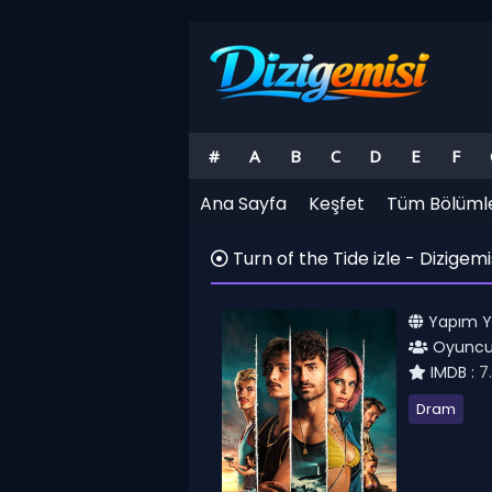
#
A
B
C
D
E
F
Ana Sayfa
Keşfet
Tüm Bölüml
Turn of the Tide izle - Dizigemi
Yapım Yıl
Oyuncul
IMDB :
7
Dram