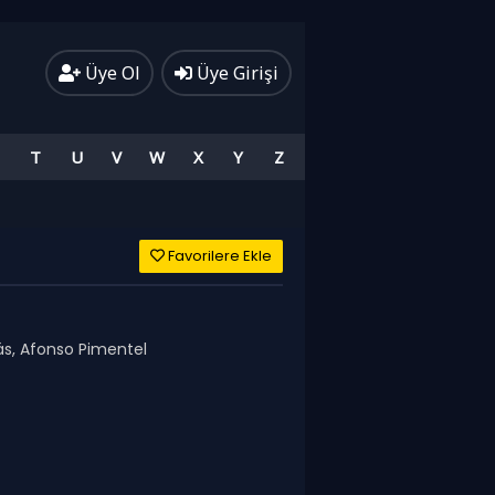
Üye Ol
Üye Girişi
T
U
V
W
X
Y
Z
Favorilere Ekle
ás, Afonso Pimentel