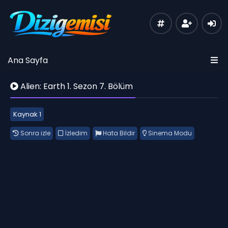
Ana Sayfa
Alien: Earth 1. Sezon 7. Bölüm
Kaynak 1
Sonra izle
İzledim
Hata Bildir
Sinema Modu