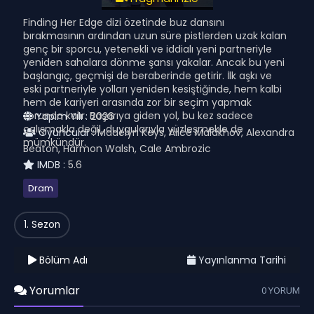
Finding Her Edge dizi özetinde buz dansını
bırakmasının ardından uzun süre pistlerden uzak kalan
genç bir sporcu, yetenekli ve iddialı yeni partneriyle
yeniden sahalara dönme şansı yakalar. Ancak bu yeni
başlangıç, geçmişi de beraberinde getirir. İlk aşkı ve
eski partneriyle yolları yeniden kesiştiğinde, hem kalbi
hem de kariyeri arasında zor bir seçim yapmak
zorunda kalır. Başarıya giden yol, bu kez sadece
Yapım Yılı :
2026
çalışmakla değil, duygularıyla yüzleşmekle de
Oyuncular :
Madelyn Keys, Alice Malakhov, Alexandra
mümkündür.
Beaton, Harmon Walsh, Cale Ambrozic
IMDB :
5.6
Dram
1. Sezon
Bölüm Adı
Yayınlanma Tarihi
Yorumlar
0 YORUM