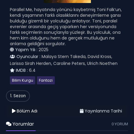
Parallel Me, hayatında yönünü kaybetmiş Toni Falk’un,
kendi yaşamının farklı olasılıklarını deneyimleme şansı
bulduğu gizemli bir yolculuğu anlatıyor. Toni, paralel
evrenler arasında geçiş yaparken her versiyonunda
farklı seçimlerin sonuçlarıyla yüzleşir. Bu yolculuk, ona
hem kim olduğunu hem de gerçek mutluluğun ne
anlama geldiğini sorgulatır.
Yapım Yılı :
2025
Oyuncular :
Malaya Stern Takeda, David Kross,
Larissa Sirah Herden, Caroline Peters, Ulrich Noethen
IMDB :
6.4
Bilim Kurgu
Fantazi
1. Sezon
Bölüm Adı
Yayınlanma Tarihi
Yorumlar
0 YORUM