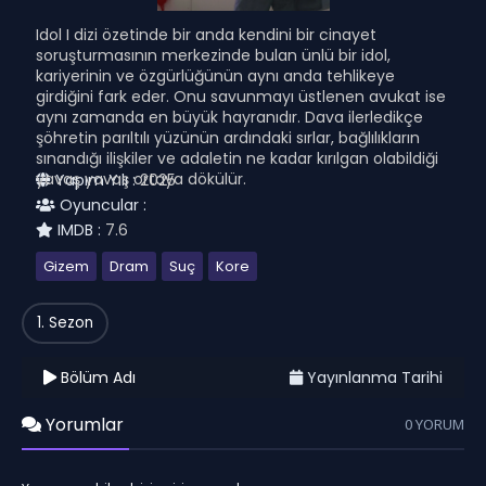
Idol I dizi özetinde bir anda kendini bir cinayet
soruşturmasının merkezinde bulan ünlü bir idol,
kariyerinin ve özgürlüğünün aynı anda tehlikeye
girdiğini fark eder. Onu savunmayı üstlenen avukat ise
aynı zamanda en büyük hayranıdır. Dava ilerledikçe
şöhretin parıltılı yüzünün ardındaki sırlar, bağlılıkların
sınandığı ilişkiler ve adaletin ne kadar kırılgan olabildiği
yavaş yavaş ortaya dökülür.
Yapım Yılı :
2025
Oyuncular :
IMDB :
7.6
Gizem
Dram
Suç
Kore
1. Sezon
Bölüm Adı
Yayınlanma Tarihi
Yorumlar
0 YORUM