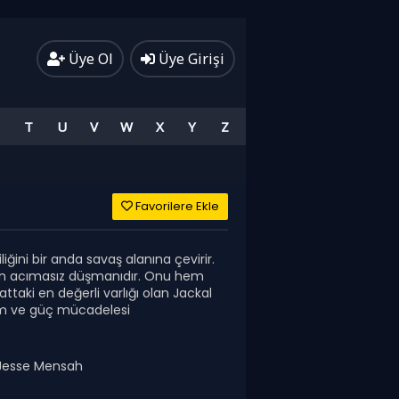
Üye Ol
Üye Girişi
T
U
V
W
X
Y
Z
Favorilere Ekle
liğini bir anda savaş alanına çevirir.
in en acımasız düşmanıdır. Onu hem
ttaki en değerli varlığı olan Jackal
ikam ve güç mücadelesi
 Jesse Mensah