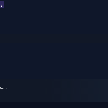
uç
izi izle