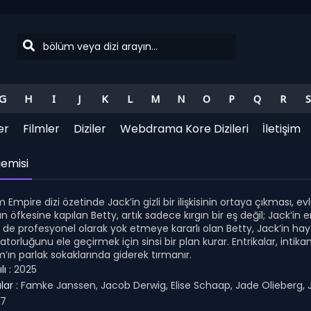
G
H
I
J
K
L
M
N
O
P
Q
R
S
er
Filmler
Diziler
Webdrama Kore Dizileri
İletişim
emisi
mpire dizi özetinde Jack’in gizli bir ilişkisinin ortaya çıkması, evli
n öfkesine kapılan Betty, artık sadece kırgın bir eş değil; Jack’
 de profesyonel olarak yok etmeye kararlı olan Betty, Jack’in haya
torluğunu ele geçirmek için sinsi bir plan kurar. Entrikalar, int
ın parlak sokaklarında giderek tırmanır.
ı :
2025
ar :
Famke Janssen, Jacob Derwig, Elise Schaap, Jade Olieberg,
.7