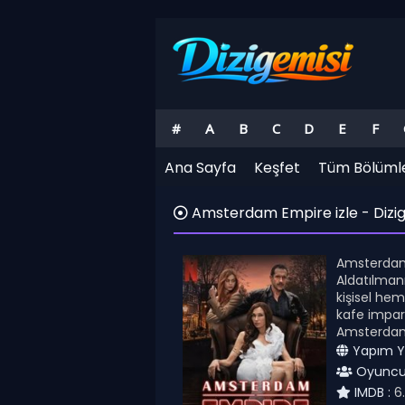
#
A
B
C
D
E
F
Ana Sayfa
Keşfet
Tüm Bölüml
Amsterdam Empire izle - Dizig
Amsterdam E
Aldatılmanı
kişisel hem
kafe impara
Amsterdam’
Yapım Yıl
Oyuncul
IMDB :
6