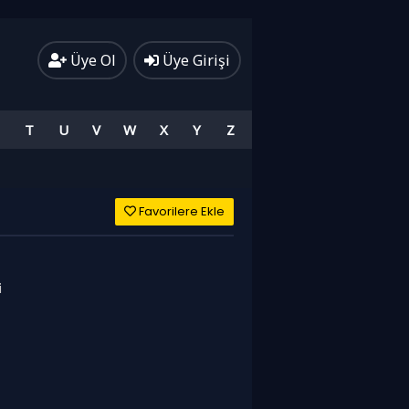
Üye Ol
Üye Girişi
T
U
V
W
X
Y
Z
Favorilere Ekle
i