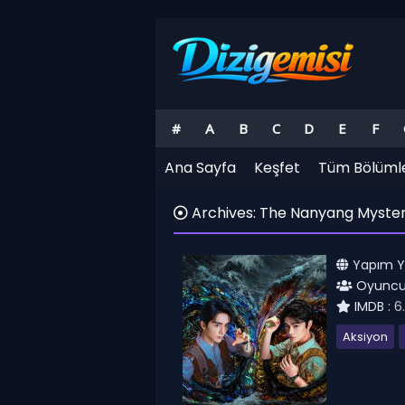
#
A
B
C
D
E
F
Ana Sayfa
Keşfet
Tüm Bölüml
Archives: The Nanyang Mystery 
Yapım Yıl
Oyuncul
IMDB :
6
Aksiyon