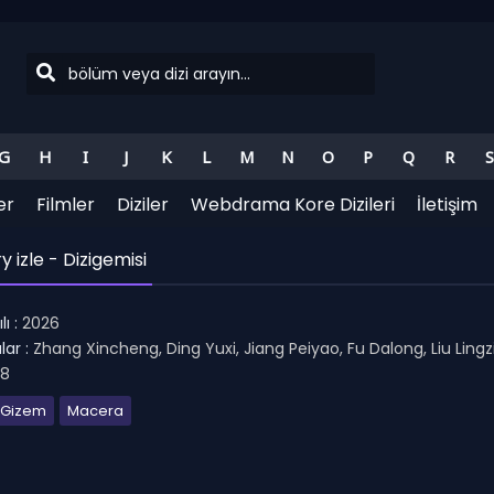
G
H
I
J
K
L
M
N
O
P
Q
R
S
er
Filmler
Diziler
Webdrama Kore Dizileri
İletişim
izle - Dizigemisi
ı :
2026
ar :
Zhang Xincheng, Ding Yuxi, Jiang Peiyao, Fu Dalong, Liu Lingz
.8
Gizem
Macera