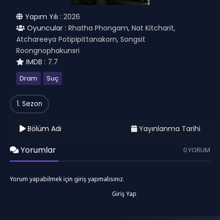
Yapım Yılı :
2026
Oyuncular :
Rhatha Phongam, Nat Kitcharit,
Atchareeya Potipipittanakorn, Songsit
Roongnophakunsri
IMDB :
7.7
Dram
Suç
1. Sezon
Bölüm Adı
Yayınlanma Tarihi
Yorumlar
0 YORUM
Yorum yapabilmek için giriş yapmalısınız.
Giriş Yap