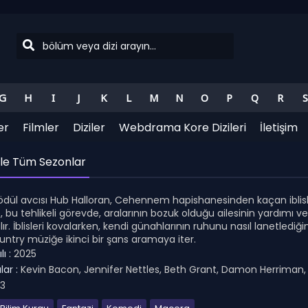
G
H
I
J
K
L
M
N
O
P
Q
R
S
er
Filmler
Diziler
Webdrama Kore Dizileri
İletişim
zle Tüm Sezonlar
ödül avcısı Hub Halloran, Cehennem hapishanesinden kaçan iblisl
 Hub, bu tehlikeli görevde, aralarının bozuk olduğu ailesinin yardım
ır. İblisleri kovalarken, kendi günahlarının ruhunu nasıl lanetledi
untry müziğe ikinci bir şans aramaya iter.
ı :
2025
ar :
Kevin Bacon, Jennifer Nettles, Beth Grant, Damon Herriman,
.3