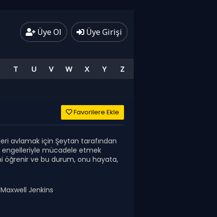
Üye Ol
Üye Girişi
T
U
V
W
X
Y
Z
Favorilere Ekle
eri avlamak için Şeytan tarafından
ı ve engelleriyle mücadele etmek
ğini öğrenir ve bu durum, onu hayata,
 Maxwell Jenkins