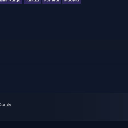
Bilim Kurgu
Fantazi
Komedi
Macera
izi izle