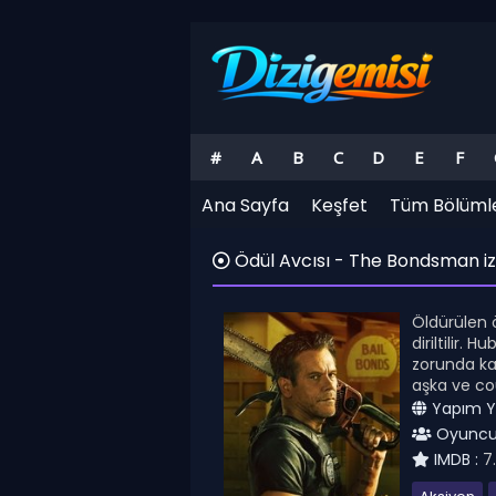
#
A
B
C
D
E
F
Ana Sayfa
Keşfet
Tüm Bölüml
Ödül Avcısı - The Bondsman i
Öldürülen 
diriltilir.
zorunda kal
aşka ve co
Yapım Yıl
Oyuncul
IMDB :
7