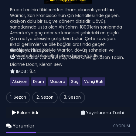
Bruce Lee'nin fikirlerinden ilham alınarak yaratılan
Warrior, San Francisco'nun Çin Mahallesi'nde geçen,
aksiyon dolu bir suç ve dönem dizisidir. Dövüş
sanatlarında usta olan Ah Sahm, 1800’lerin sonlarında
Amerika’ya göç eder ve kendisini şehirdeki en güçlü
Çin mafya ailesiyle çalışırken bulur. Çete savaşları,
ırksal gerilimler ve aile bağları arasında geçen
sürükleyici hikayesiyle Warrior, dövüş sahneleri ve
Yapım Yılı :
2019
atmosferiyle izleyicileri ekran başına kilitliyor.
Oyuncular :
Andrew Koji, Olivia Cheng, Jason Tobin,
Dianne Doan, Kieran Bew
IMDB :
8.4
Aksiyon
Dram
Macera
Suç
Vahşi Batı
1. Sezon
2. Sezon
3. Sezon
Bölüm Adı
Yayınlanma Tarihi
Yorumlar
0 YORUM