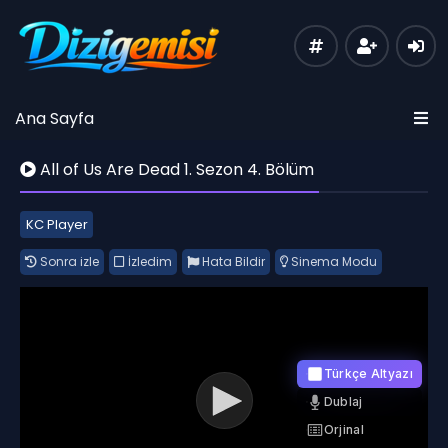
Ana Sayfa
All of Us Are Dead 1. Sezon 4. Bölüm
KC Player
Sonra izle
İzledim
Hata Bildir
Sinema Modu