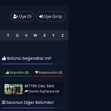
Üye Ol
Üye Girişi
T
U
V
W
X
Y
Z
Bölümü beğendiniz mi?
Beğendim
(0)
Beğenmedim
(0)
Better Call Saul
BETTER CALL SAUL
Dizinin Sayfasına Git
Sezonun Diğer Bölümleri