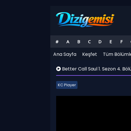
#
A
B
C
D
E
F
Ana Sayfa
Keşfet
Tüm Bölüml
Better Call Saul 1. Sezon 4. Bö
KC Player