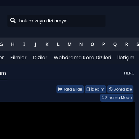
G
H
I
J
K
L
M
N
O
P
Q
R
S
er
Filmler
Diziler
Webdrama Kore Dizileri
İletişim
lüm
HERO
Hata Bildir
İzledim
Sonra izle
Sinema Modu