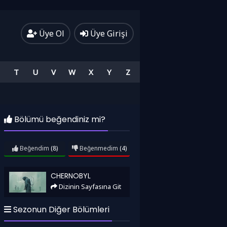
Üye Ol
Üye Girişi
T
U
V
W
X
Y
Z
Bölümü beğendiniz mi?
Beğendim
(8)
Beğenmedim
(4)
Chernobyl
CHERNOBYL
Dizinin Sayfasına Git
Sezonun Diğer Bölümleri