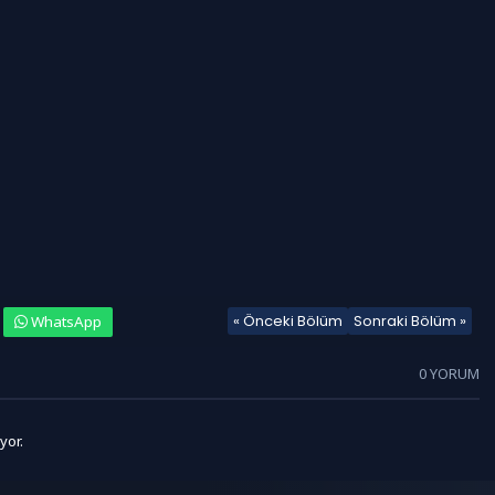
« Önceki Bölüm
Sonraki Bölüm »
WhatsApp
0 YORUM
yor.