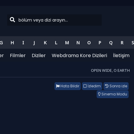
G
H
I
J
K
L
M
N
O
P
Q
R
S
er
Filmler
Diziler
Webdrama Kore Dizileri
İletişim
OPEN WIDE, O EARTH
Hata Bildir
İzledim
Sonra izle
Sinema Modu