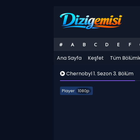
#
A
B
C
D
E
F
Ana Sayfa
Keşfet
Tüm Bölüml
Chernobyl 1. Sezon 3. Bölüm
Player
1080p