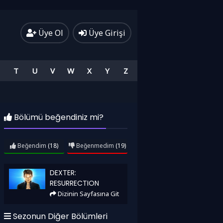
Üye Ol
Üye Girişi
T
U
V
W
X
Y
Z
Bölümü beğendiniz mi?
Beğendim
(18)
Beğenmedim
(19)
Dexter: Resurrection
DEXTER:
RESURRECTION
Dizinin Sayfasına Git
Sezonun Diğer Bölümleri