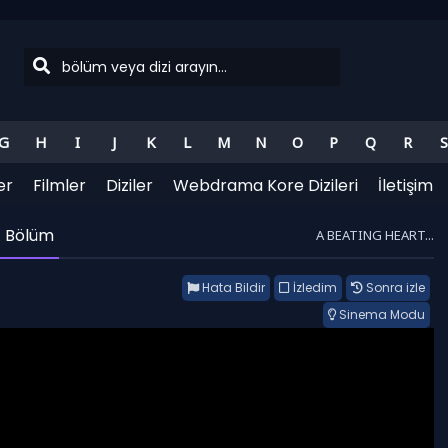
G
H
I
J
K
L
M
N
O
P
Q
R
S
er
Filmler
Diziler
Webdrama Kore Dizileri
İletişim
. Bölüm
A BEATING HEART...
Hata Bildir
İzledim
Sonra izle
Sinema Modu