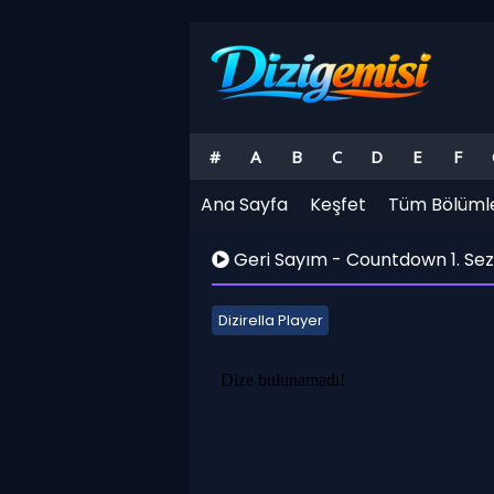
#
A
B
C
D
E
F
Ana Sayfa
Keşfet
Tüm Bölüml
Geri Sayım - Countdown 1. Sez
Dizirella Player