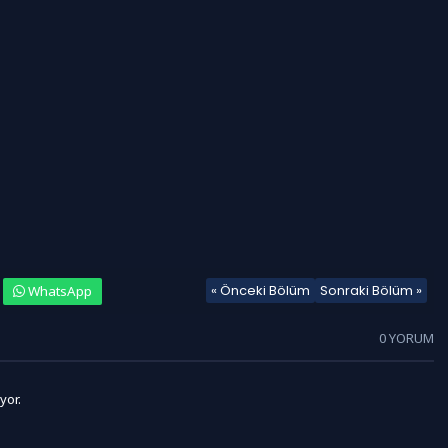
« Önceki Bölüm
Sonraki Bölüm »
WhatsApp
0 YORUM
yor.