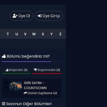
Üye Ol
Üye Girişi
T
U
V
W
X
Y
Z
Bölümü beğendiniz mi?
Beğendim
(0)
Beğenmedim
(0)
Geri Sayım - Countdown
GERI SAYIM -
COUNTDOWN
Dizinin Sayfasına Git
Sezonun Diğer Bölümleri