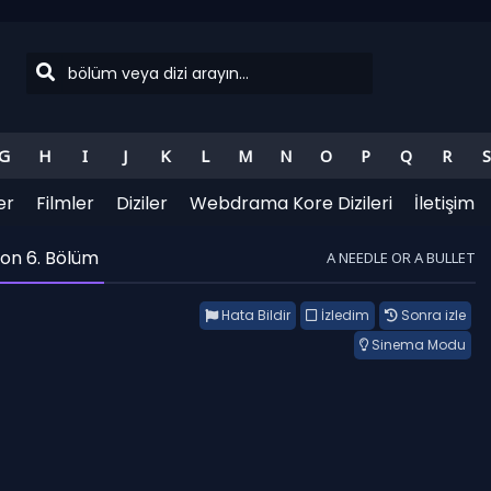
G
H
I
J
K
L
M
N
O
P
Q
R
S
er
Filmler
Diziler
Webdrama Kore Dizileri
İletişim
on 6. Bölüm
A NEEDLE OR A BULLET
Hata Bildir
İzledim
Sonra izle
Sinema Modu