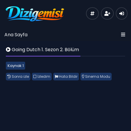
Ana Sayfa
Going Dutch 1. Sezon 2. Bölüm
Kaynak 1
Sonra izle
İzledim
Hata Bildir
Sinema Modu