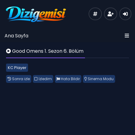
Ana Sayfa
Good Omens 1. Sezon 6. Bölüm
KC Player
Sonra izle
İzledim
Hata Bildir
Sinema Modu