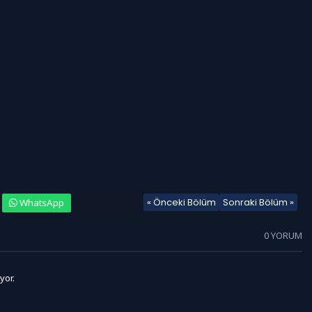
« Önceki Bölüm
Sonraki Bölüm »
WhatsApp
0 YORUM
yor.