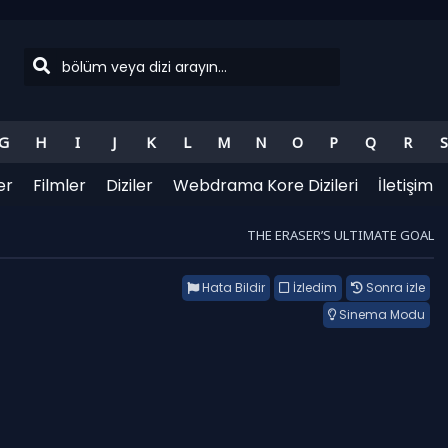
G
H
I
J
K
L
M
N
O
P
Q
R
S
er
Filmler
Diziler
Webdrama Kore Dizileri
İletişim
THE ERASER’S ULTIMATE GOAL
Hata Bildir
İzledim
Sonra izle
Sinema Modu