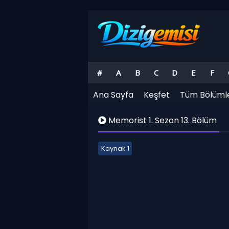
#
A
B
C
D
E
F
Ana Sayfa
Keşfet
Tüm Bölüml
Memorist 1. Sezon 13. Bölüm
Kaynak 1