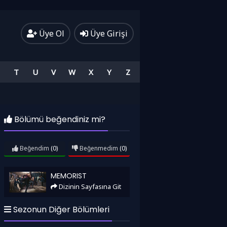
Üye Ol
Üye Girişi
T
U
V
W
X
Y
Z
Bölümü beğendiniz mi?
Beğendim
(0)
Beğenmedim
(0)
Memorist
MEMORIST
Dizinin Sayfasına Git
Sezonun Diğer Bölümleri