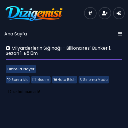
Ana Sayfa
Milyarderlerin Sığınağı - Billionaires’ Bunker 1.
Sezon 1. Bölüm
Dizirella Player
Sonra izle
İzledim
Hata Bildir
Sinema Modu