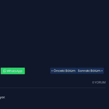
« Önceki Bölüm
Sonraki Bölüm »
WhatsApp
0 YORUM
yor.