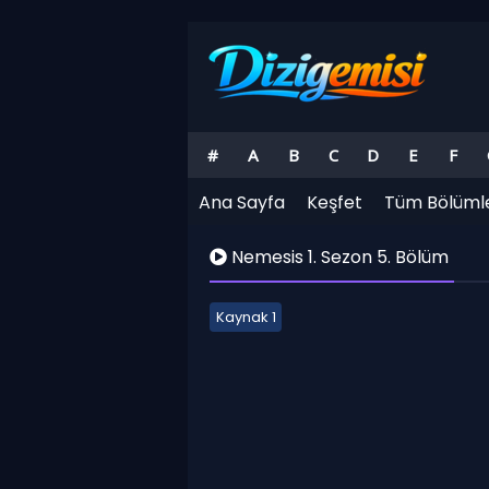
#
A
B
C
D
E
F
Ana Sayfa
Keşfet
Tüm Bölüml
Nemesis 1. Sezon 5. Bölüm
Kaynak 1