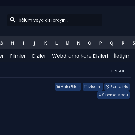
G
H
I
J
K
L
M
N
O
P
Q
R
S
er
Filmler
Diziler
Webdrama Kore Dizileri
İletişim
EPISODE 5
Hata Bildir
İzledim
Sonra izle
Sinema Modu