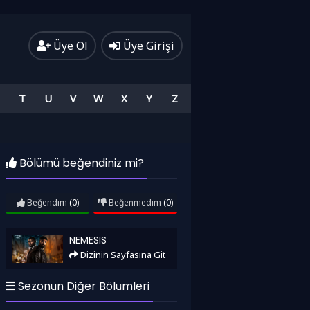
Üye Ol
Üye Girişi
T
U
V
W
X
Y
Z
Bölümü beğendiniz mi?
Beğendim
(0)
Beğenmedim
(0)
Nemesis
NEMESIS
Dizinin Sayfasına Git
Sezonun Diğer Bölümleri