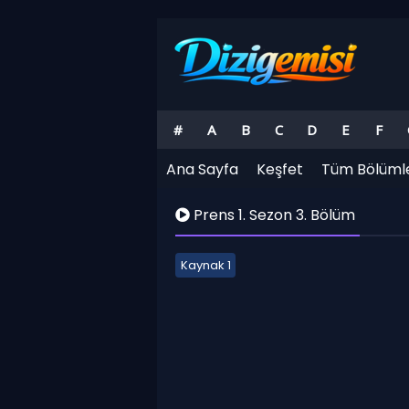
#
A
B
C
D
E
F
Ana Sayfa
Keşfet
Tüm Bölüml
Prens 1. Sezon 3. Bölüm
Kaynak 1