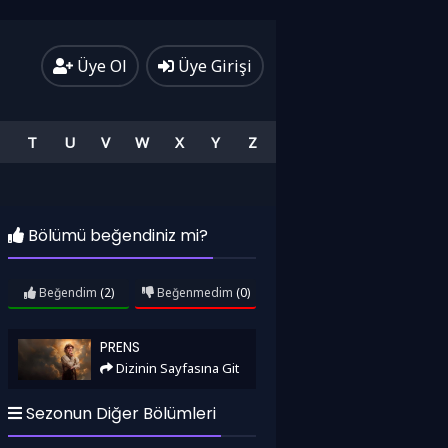
Üye Ol
Üye Girişi
T
U
V
W
X
Y
Z
Bölümü beğendiniz mi?
Beğendim
(2)
Beğenmedim
(0)
Prens
PRENS
Dizinin Sayfasına Git
Sezonun Diğer Bölümleri