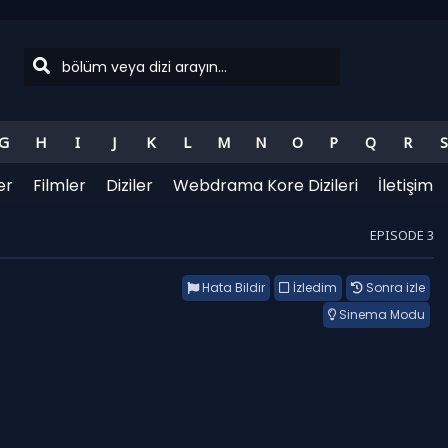
G
H
I
J
K
L
M
N
O
P
Q
R
S
er
Filmler
Diziler
Webdrama Kore Dizileri
İletişim
EPISODE 3
Hata Bildir
İzledim
Sonra izle
Sinema Modu