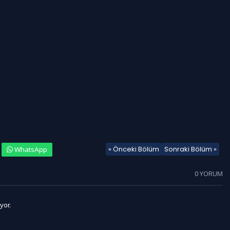
« Önceki Bölüm
Sonraki Bölüm »
WhatsApp
0 YORUM
yor.