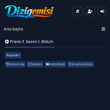
Ana Sayfa
Prens 3. Sezon 1. Bölüm
Kaynak 1
Sonra izle
İzledim
Hata Bildir
Sinema Modu