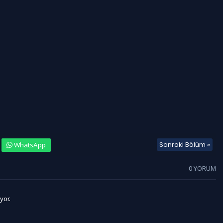
Sonraki Bölüm »
WhatsApp
0 YORUM
yor.