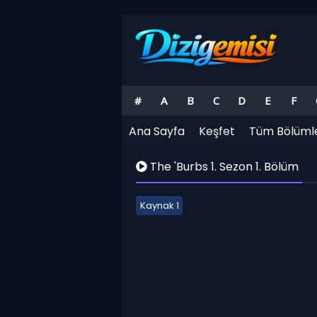
#
A
B
C
D
E
F
Ana Sayfa
Keşfet
Tüm Bölüml
The 'Burbs 1. Sezon 1. Bölüm
Kaynak 1