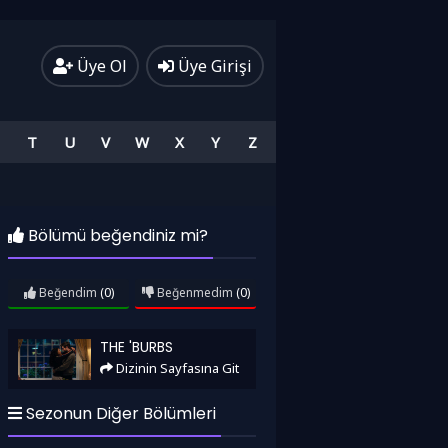
Üye Ol
Üye Girişi
T
U
V
W
X
Y
Z
Bölümü beğendiniz mi?
Beğendim
(0)
Beğenmedim
(0)
The 'Burbs
THE 'BURBS
Dizinin Sayfasına Git
Sezonun Diğer Bölümleri