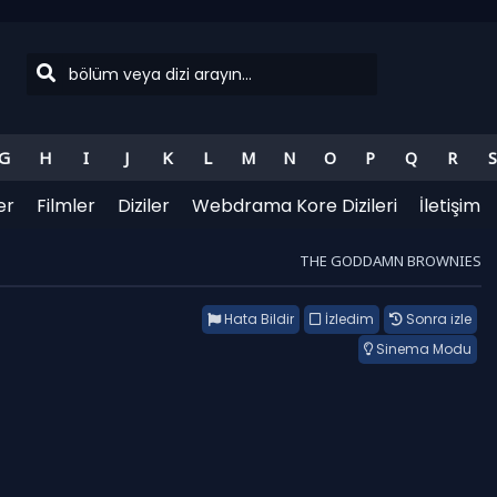
G
H
I
J
K
L
M
N
O
P
Q
R
S
er
Filmler
Diziler
Webdrama Kore Dizileri
İletişim
THE GODDAMN BROWNIES
Hata Bildir
İzledim
Sonra izle
Sinema Modu