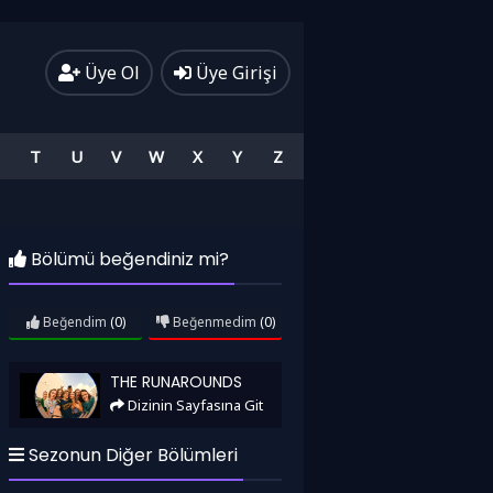
Üye Ol
Üye Girişi
T
U
V
W
X
Y
Z
Bölümü beğendiniz mi?
Beğendim
(0)
Beğenmedim
(0)
The Runarounds
THE RUNAROUNDS
Dizinin Sayfasına Git
Sezonun Diğer Bölümleri