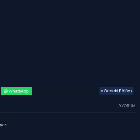
« Önceki Bölüm
WhatsApp
0 YORUM
yor.