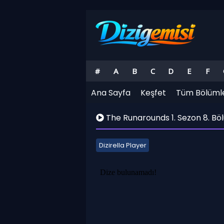
#
A
B
C
D
E
F
Ana Sayfa
Keşfet
Tüm Bölüml
The Runarounds 1. Sezon 8. Bö
Dizirella Player