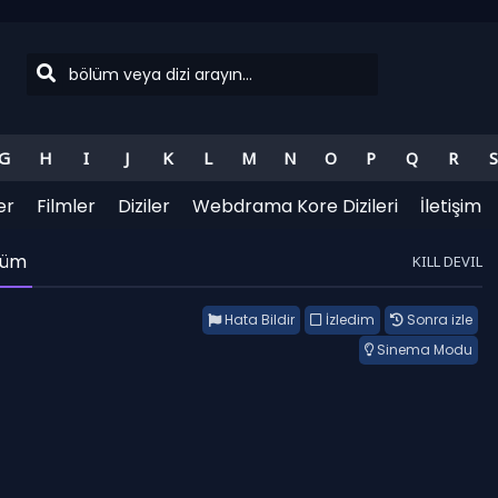
G
H
I
J
K
L
M
N
O
P
Q
R
S
er
Filmler
Diziler
Webdrama Kore Dizileri
İletişim
lüm
KILL DEVIL
Hata Bildir
İzledim
Sonra izle
Sinema Modu