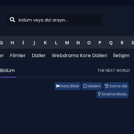
G
H
I
J
K
L
M
N
O
P
Q
R
S
er
Filmler
Diziler
Webdrama Kore Dizileri
İletişim
 Bölüm
THE NEXT WORLD
Hata Bildir
İzledim
Sonra izle
Sinema Modu