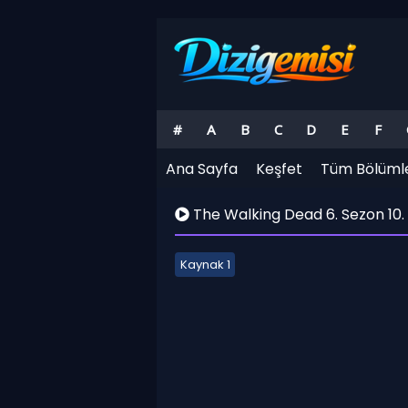
#
A
B
C
D
E
F
Ana Sayfa
Keşfet
Tüm Bölüml
The Walking Dead 6. Sezon 10.
Kaynak 1