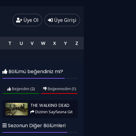
Üye Ol
Üye Girişi
T
U
V
W
X
Y
Z
Bölümü beğendiniz mi?
Beğendim
(2)
Beğenmedim
(1)
The Walking Dead
THE WALKING DEAD
Dizinin Sayfasına Git
Sezonun Diğer Bölümleri