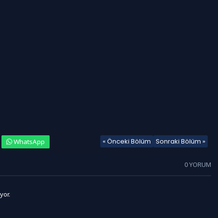
« Önceki Bölüm
Sonraki Bölüm »
WhatsApp
0 YORUM
yor.