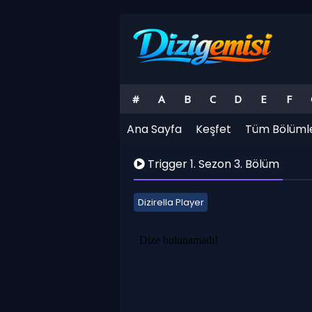
#
A
B
C
D
E
F
Ana Sayfa
Keşfet
Tüm Bölüml
Trigger 1. Sezon 3. Bölüm
Dizirella Player