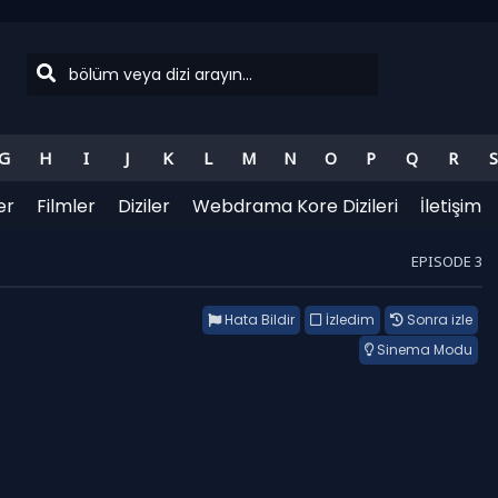
G
H
I
J
K
L
M
N
O
P
Q
R
S
er
Filmler
Diziler
Webdrama Kore Dizileri
İletişim
EPISODE 3
Hata Bildir
İzledim
Sonra izle
Sinema Modu