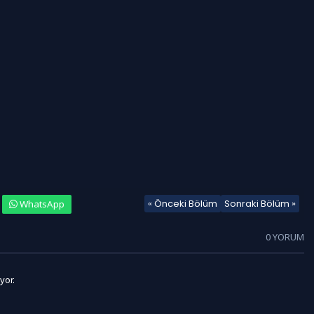
« Önceki Bölüm
Sonraki Bölüm »
WhatsApp
0 YORUM
yor.