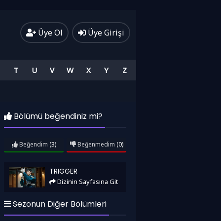
Üye Ol
Üye Girişi
T
U
V
W
X
Y
Z
Bölümü beğendiniz mi?
Beğendim
(3)
Beğenmedim
(0)
Trigger
TRIGGER
Dizinin Sayfasına Git
Sezonun Diğer Bölümleri