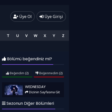
Üye Ol
Üye Girişi
T
U
V
W
X
Y
Z
Bölümü beğendiniz mi?
Beğendim
(2)
Beğenmedim
(2)
Wednesday
WEDNESDAY
Dizinin Sayfasına Git
Sezonun Diğer Bölümleri