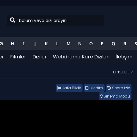
G
H
I
J
K
L
M
N
O
P
Q
R
S
er
Filmler
Diziler
Webdrama Kore Dizileri
İletişim
EPISODE 7
Hata Bildir
İzledim
Sonra izle
Sinema Modu