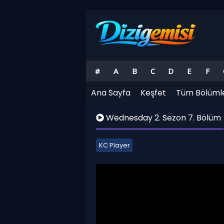
#
A
B
C
D
E
F
Ana Sayfa
Keşfet
Tüm Bölüml
Wednesday 2. Sezon 7. Bölüm
KC Player