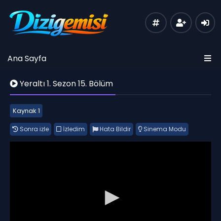
Ana Sayfa
Yeraltı 1. Sezon 15. Bölüm
Kaynak 1
Sonra izle
İzledim
Hata Bildir
Sinema Modu