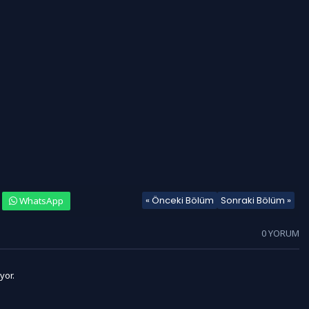
« Önceki Bölüm
Sonraki Bölüm »
WhatsApp
0 YORUM
yor.