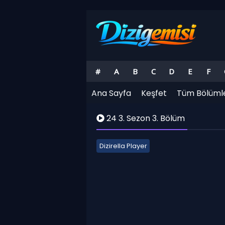
#
A
B
C
D
E
F
Ana Sayfa
Keşfet
Tüm Bölüml
24 3. Sezon 3. Bölüm
Dizirella Player