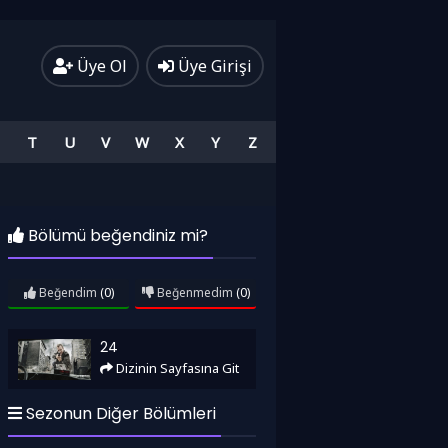
Üye Ol
Üye Girişi
T
U
V
W
X
Y
Z
Bölümü beğendiniz mi?
Beğendim
(0)
Beğenmedim
(0)
24
24
Dizinin Sayfasına Git
Sezonun Diğer Bölümleri