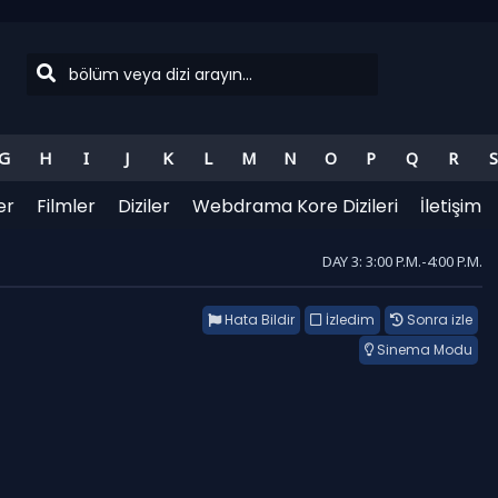
G
H
I
J
K
L
M
N
O
P
Q
R
S
er
Filmler
Diziler
Webdrama Kore Dizileri
İletişim
DAY 3: 3:00 P.M.-4:00 P.M.
Hata Bildir
İzledim
Sonra izle
Sinema Modu