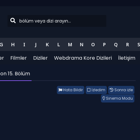
G
H
I
J
K
L
M
N
O
P
Q
R
S
er
Filmler
Diziler
Webdrama Kore Dizileri
İletişim
on 15. Bölüm
Hata Bildir
İzledim
Sonra izle
Sinema Modu