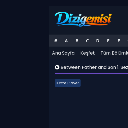
#
A
B
C
D
E
F
Ana Sayfa
Keşfet
Tüm Bölüml
Between Father and Son 1. Sez
Katre Player