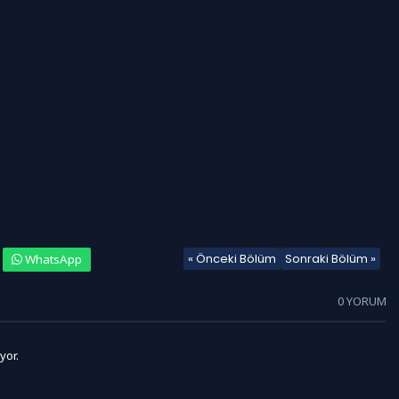
« Önceki Bölüm
Sonraki Bölüm »
WhatsApp
0 YORUM
yor.