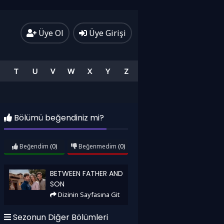
Üye Ol
Üye Girişi
T
U
V
W
X
Y
Z
Bölümü beğendiniz mi?
Beğendim
(0)
Beğenmedim
(0)
Between Father and Son
BETWEEN FATHER AND
SON
Dizinin Sayfasına Git
Sezonun Diğer Bölümleri