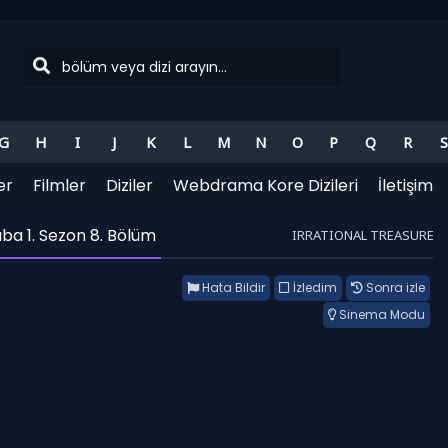
G
H
I
J
K
L
M
N
O
P
Q
R
S
er
Filmler
Diziler
Webdrama Kore Dizileri
İletişim
aba 1. Sezon 8. Bölüm
IRRATIONAL TREASURE
Hata Bildir
İzledim
Sonra izle
Sinema Modu