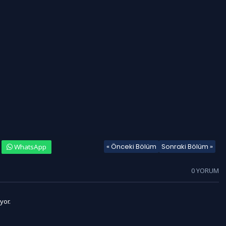
« Önceki Bölüm
Sonraki Bölüm »
WhatsApp
0 YORUM
yor.