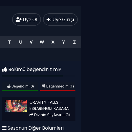
Üye Ol
Üye Girişi
T
U
V
W
X
Y
Z
Bölümü beğendiniz mi?
Beğendim
(0)
Beğenmedim
(1)
Gravity Falls - Esrarengiz Kasaba
GRAVITY FALLS -
ESRARENGIZ KASABA
Dizinin Sayfasına Git
Sezonun Diğer Bölümleri