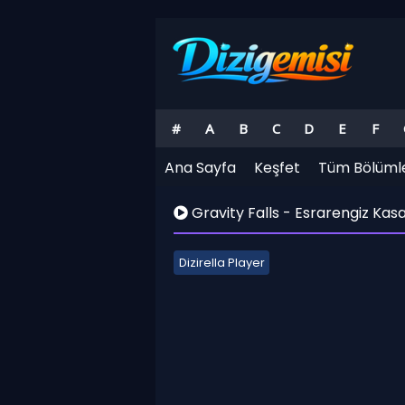
#
A
B
C
D
E
F
Ana Sayfa
Keşfet
Tüm Bölüml
Gravity Falls - Esrarengiz Kas
Dizirella Player