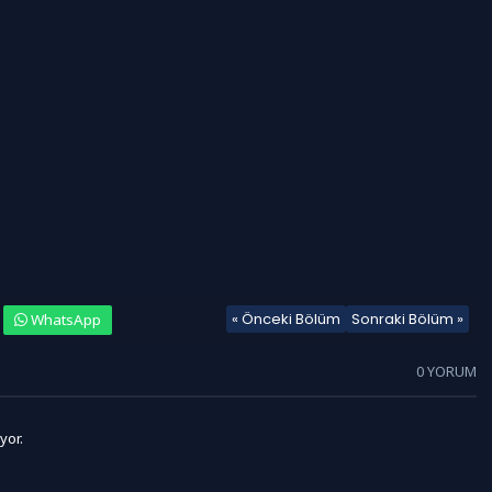
« Önceki Bölüm
Sonraki Bölüm »
WhatsApp
0 YORUM
yor.