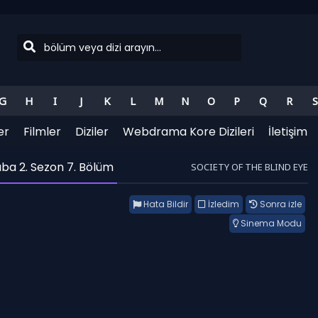
G
H
I
J
K
L
M
N
O
P
Q
R
S
er
Filmler
Diziler
Webdrama Kore Dizileri
İletişim
aba 2. Sezon 7. Bölüm
SOCIETY OF THE BLIND EYE
Hata Bildir
İzledim
Sonra izle
Sinema Modu