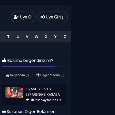
Üye Ol
Üye Girişi
T
U
V
W
X
Y
Z
Bölümü beğendiniz mi?
Beğendim
(0)
Beğenmedim
(0)
Gravity Falls - Esrarengiz Kasaba
GRAVITY FALLS -
ESRARENGIZ KASABA
Dizinin Sayfasına Git
Sezonun Diğer Bölümleri