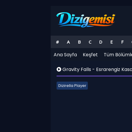
#
A
B
C
D
E
F
Ana Sayfa
Keşfet
Tüm Bölüml
Gravity Falls - Esrarengiz Kas
Dizirella Player