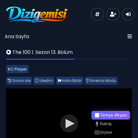
Ana Sayfa
The 100 1. Sezon 13. Bölüm
KC Player
Sonra izle
İzledim
Hata Bildir
Sinema Modu