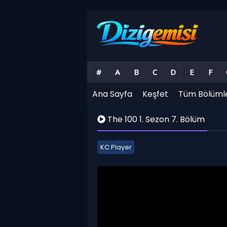
#
A
B
C
D
E
F
Ana Sayfa
Keşfet
Tüm Bölüml
The 100 1. Sezon 7. Bölüm
KC Player