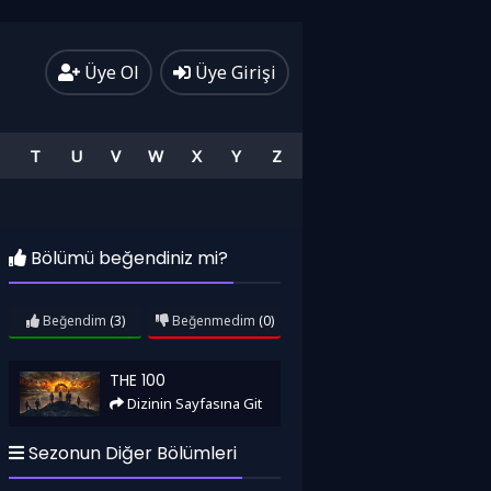
Üye Ol
Üye Girişi
T
U
V
W
X
Y
Z
Bölümü beğendiniz mi?
Beğendim
(3)
Beğenmedim
(0)
The 100
THE 100
Dizinin Sayfasına Git
Sezonun Diğer Bölümleri