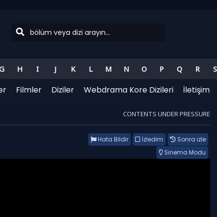
G
H
I
J
K
L
M
N
O
P
Q
R
S
er
Filmler
Diziler
Webdrama Kore Dizileri
İletişim
CONTENTS UNDER PRESSURE
Hata Bildir
İzledim
Sonra izle
Sinema Modu